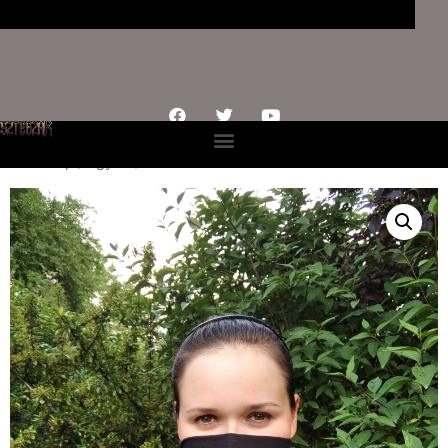
Kezdőlap
/
Egyéb
/ Maszk